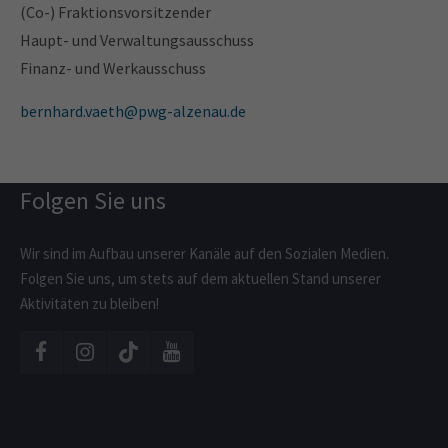
(Co-) Fraktionsvorsitzender
Wir verfügen weder über Büroräume noch ein Sekretariat.
Haupt- und Verwaltungsausschuss
Gerne erreichen Sie uns über das
Kontaktformular
oder in dem
Finanz- und Werkausschuss
Sie einen unserer Vorsitzenden, Beisitzenden, o.A. direkt
kontaktieren. Die jeweilige Email-Adresse finden Sie auf der Seite
bernhard.vaeth@pwg-alzenau.de
Mitglieder
.
Folgen Sie uns
Wir sind im Aufbau unserer Kanäle auf den Sozialen Medien.
Folgen Sie uns, um stets auf dem aktuellen Stand unserer
Aktivitäten zu bleiben!